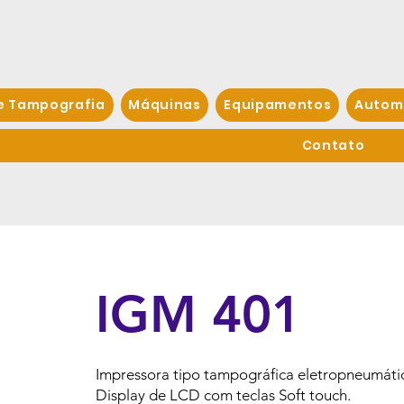
e Tampografia
Máquinas
Equipamentos
Autom
Contato
IGM 401
Impressora tipo tampográfica eletropneumáti
Display de LCD com teclas Soft touch.